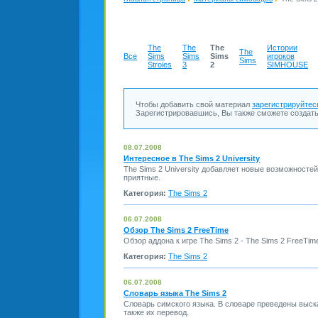
The
The
The
Истории
The
Все
Sims
Sims
Sims
игроков
Sims
Stroies
3
2
SIMHOUSE
Чтобы добавить свой материал
зарегистрируйтес
Зарегистрировавшись, Вы также сможете создать
08.07.2008
Интересное в The Sims 2 University
The Sims 2 University добавляет новые возможностей
приятные.
Категория:
The Sims 2
06.07.2008
Обзор The Sims 2 FreeTime
Обзор аддона к игре The Sims 2 - The Sims 2 FreeTim
Категория:
The Sims 2
06.07.2008
Словарь языка The Sims 2
Словарь симского языка. В словаре преведены выск
также их перевод.