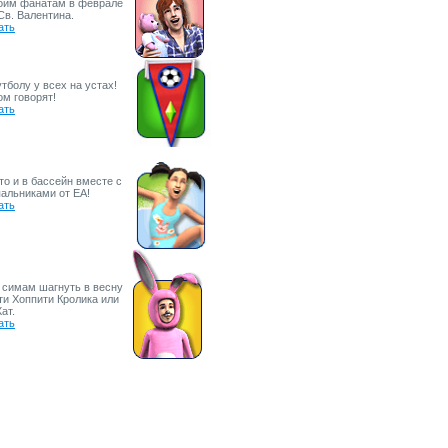
оим фанатам в феврале
Св. Валентина.
ать
тболу у всех на устах!
ом говорят!
ать
то и в бассейн вместе с
альниками от EA!
ать
симам шагнуть в весну
ти Хоппити Кролика или
ат.
ать