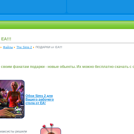
EA!!!
Файлы
The Sims 2
ПОДАРКИ от EA!!!
 своим фанатам подарки - новые обьекты. Их можно бесплатно скачать с
Обои Sims 2 для
Вашего рабочего
стола от EA!
 максисты решили