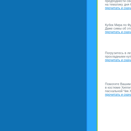
предподнести св
на тематику дня 
прочитать и скач
Кубок Мира по Фу
Даже симы об эт
прочитать и скач
Погрузитесь в ле
прохладными куп
прочитать и скач
Помогите Вашим 
в костюме Хиппи
пасхальной Чик Х
прочитать и скач