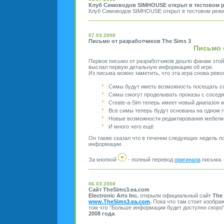
Клуб Симоводов SIMHOUSE открыт в тестовом 
Клуб Симоводов SIMHOUSE открыт в тестовом реж
07.03.2008
Письмо от разработчиков The Sims 3
Письмо 
Первое письмо от разработчиков дошло фанам этой 
выслал первую детальную информацию об игре.
Из письма можно заметить, что эта игра снова рев
Симы будут иметь возможность посещать с
Симы смогут проделывать проказы с сосед
Create-a-Sim теперь имеет новый диапазон 
Все симы теперь будут основаны на одном г
Новые возможности редактирования мебели
И много чего ещё
Он также сказал что в течении следующих недель п
информации.
За кнопкой
- полный перевод
оригинала
письма.
06.03.2008
Сайт TheSims3.ea.com
Electronic Arts Inc.
открыли официальный сайт
The
www.TheSims3.ea.com
.
Пока что там стоит изобра
том что "Больше информации будет доступно скоро"
2008 года
.