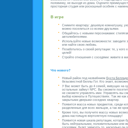
половинку, не выходя из дома. Оцените преимущест
просторная студия или роскошный особняк с наем
В игре
Снимите квартиру: дешевую комнатушку, ую
можно поселиться со всеми друзьями.
Общайтесь с новыми персонажами: стиляга
автолюбителями.
Используйте новые возможности: заводите з
или найти свою любовь.
Позаботьтесь о своей репутации: те, у кого
целей!
Стройте отношения с соседями: живите в ми
Что нового?
Новый район под назва6нием
Бухта Белладо
безызвестной Беллы Гот. Кто знает, возможн
У Вас может быть до 4 семей, живущих на о
остальные займут NPC. Вы сможете посетить
не сможете управлять ими. Управлять вы с
выбор комнаты в Путешествиях. Так же как и
закрытыми дверьми соседних квартир.
Появится масса новых предметов, среди ко
разделенные для всех жильцов, а так же кро
Кроме того, вы получите массу новых возмо
дома настоящую вертолетную площадку!
Появится новая шкала репутации, которая 
быть нейтральными, положительными или же
соседями, будет зависеть то, насколько он 