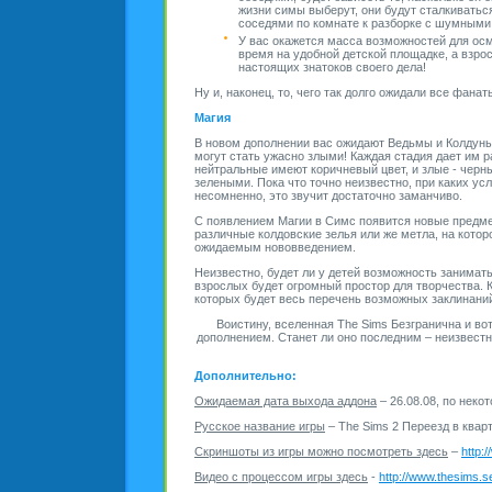
жизни симы выберут, они будут сталкивать
соседями по комнате к разборке с шумными
У вас окажется масса возможностей для осм
время на удобной детской площадке, а взро
настоящих знатоков своего дела!
Ну и, наконец, то, чего так долго ожидали все фана
Магия
В новом дополнении вас ожидают Ведьмы и Колдуны
могут стать ужасно злыми! Каждая стадия дает им 
нейтральные имеют коричневый цвет, и злые - черны
зелеными. Пока что точно неизвестно, при каких у
несомненно, это звучит достаточно заманчиво.
С появлением Магии в Симс появится новые предме
различные колдовские зелья или же метла, на кото
ожидаемым нововведением.
Неизвестно, будет ли у детей возможность занимать
взрослых будет огромный простор для творчества. Ка
которых будет весь перечень возможных заклинаний,
Воистину, вселенная The Sims Безгранична и в
дополнением. Станет ли оно последним – неизвестно
Дополнительно:
Ожидаемая дата выхода аддона
– 26.08.08, по неко
Русское название игры
– The Sims 2 Переезд в квар
Скриншоты из игры можно посмотреть здесь
–
http:
Видео с процессом игры здесь
-
http://www.thesims.se