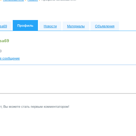
Профиль
isa69
Новости
Материалы
Объявления
sa69
0
е сообщение
т, Вы можете стать первым комментатором!