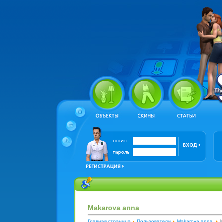
Makarova anna
Главная страница
Пользователи
Makarova anna