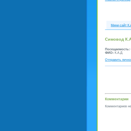
Мини-сайт К.
Симовод К.А
Посещаемость:
ФИО:
К.А.Д.
Отправить лично
Комментарии
Комментариев не