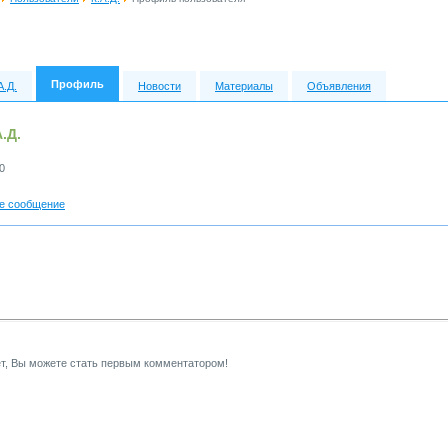
Профиль
А.Д.
Новости
Материалы
Объявления
.Д.
0
е сообщение
т, Вы можете стать первым комментатором!