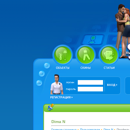
Dima N
Главная страница
Пользователи
Dima N
Профиль 