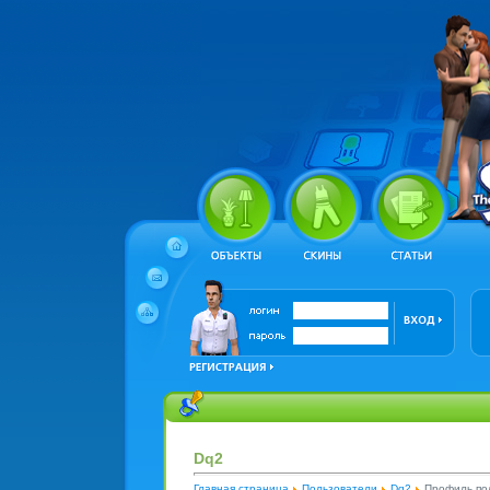
Dq2
Главная страница
Пользователи
Dq2
Профиль по