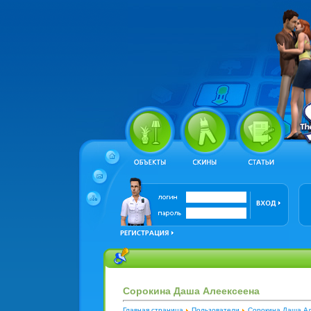
Сорокина Даша Алеексеена
Главная страница
Пользователи
Сорокина Даша А