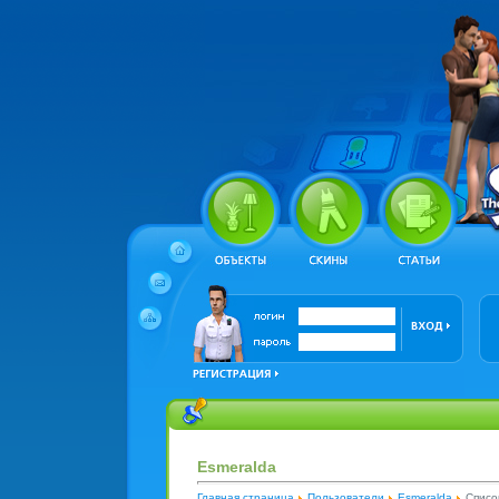
Esmeralda
Главная страница
Пользователи
Esmeralda
Списо