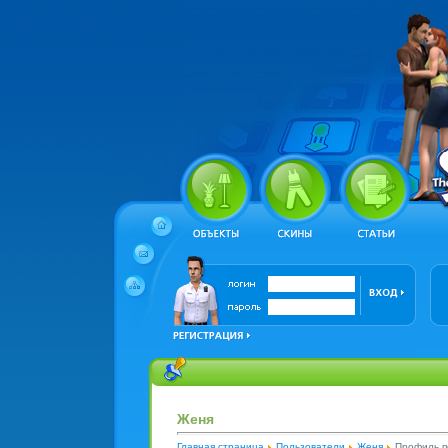
Женя
Главная страница
Пользователи
Женя
Профиль п