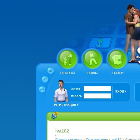
Iva182
Главная страница
Пользователи
Iva182
Список н