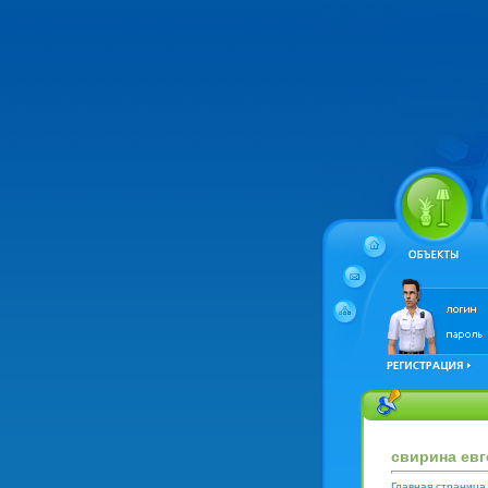
свирина евг
Главная страница