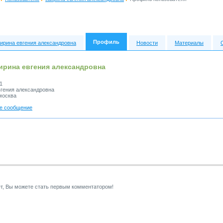
Профиль
ирина евгения александровна
Новости
Материалы
ирина евгения александровна
1
гения александровна
москва
е сообщение
т, Вы можете стать первым комментатором!