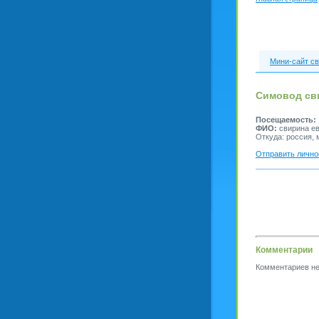
Мини-сайт св
Симовод св
Посещаемость:
ФИО:
свирина ев
Откуда: россия, 
Отправить лично
Комментарии
Комментариев не