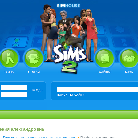
ения александровна
Пользователи
свирина евгения александровна
Профиль пользователя