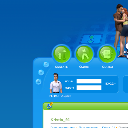
Kristia_91
Главная страница
Пользователи
Kristia_91
Профи