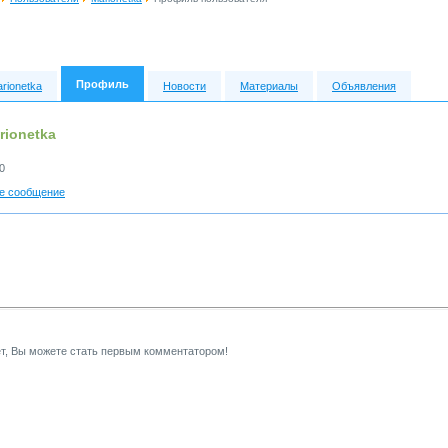
Профиль
rionetka
Новости
Материалы
Объявления
ionetka
0
е сообщение
т, Вы можете стать первым комментатором!