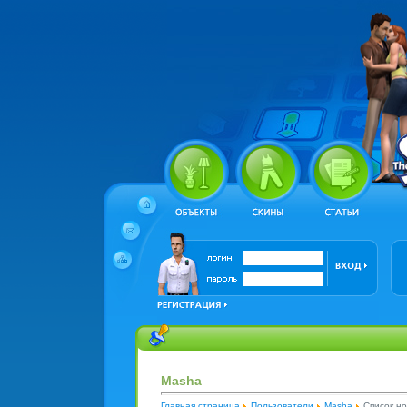
Masha
Главная страница
Пользователи
Masha
Список н