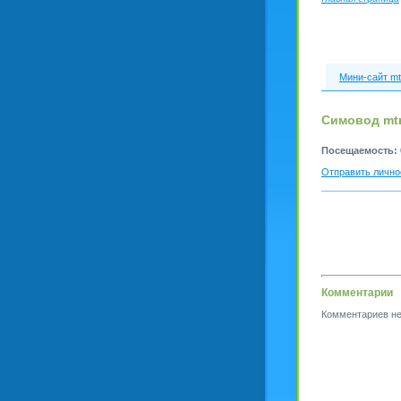
Мини-сайт mt
Симовод mtr
Посещаемость:
Отправить лично
Комментарии
Комментариев не