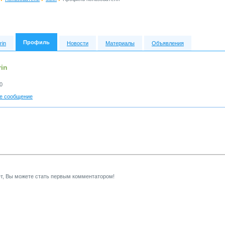
Профиль
rin
Новости
Материалы
Объявления
in
0
е сообщение
т, Вы можете стать первым комментатором!