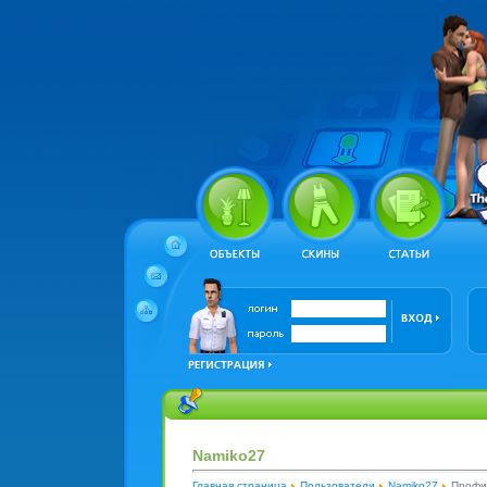
Namiko27
Главная страница
Пользователи
Namiko27
Профи