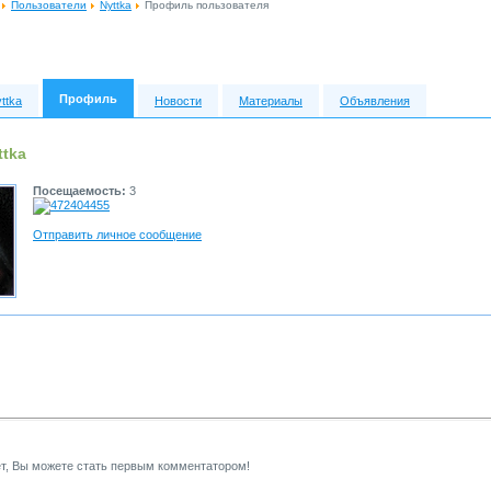
Пользователи
Nyttka
Профиль пользователя
Профиль
ttka
Новости
Материалы
Объявления
tka
Посещаемость:
3
472404455
Отправить личное сообщение
т, Вы можете стать первым комментатором!