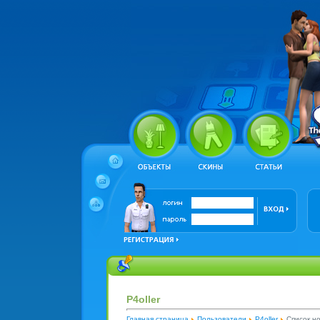
P4oller
Главная страница
Пользователи
P4oller
Список н