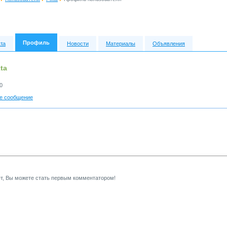
Профиль
xta
Новости
Материалы
Объявления
ta
0
е сообщение
т, Вы можете стать первым комментатором!