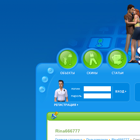
Rina666777
Главная страница
Пользователи
Rina666777
Спис