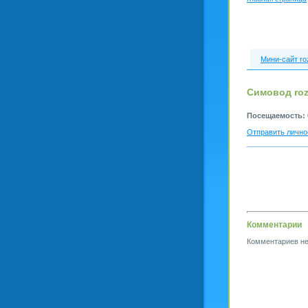
Мини-сайт roz
Симовод roz
Посещаемость:
Отправить лично
Комментарии
Комментариев не