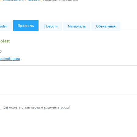
Профиль
olett
Новости
Материалы
Объявления
olett
0
е сообщение
т, Вы можете стать первым комментатором!