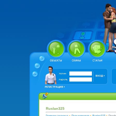
Ruslan325
Главная страница
Пользователи
Ruslan325
Профи