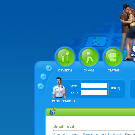
Small_evil
Главная страница
Пользователи
Small_evil
Профи