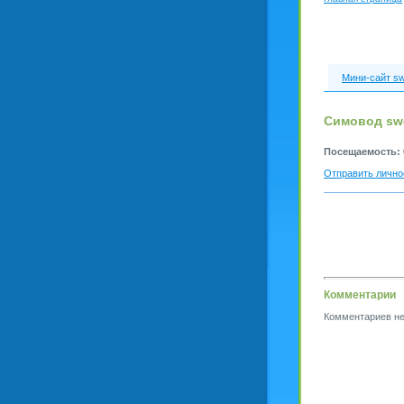
Мини-сайт sw
Симовод sw
Посещаемость:
Отправить лично
Комментарии
Комментариев не