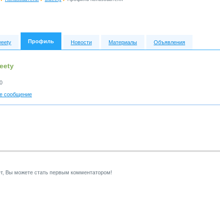
Профиль
eety
Новости
Материалы
Объявления
eety
0
е сообщение
т, Вы можете стать первым комментатором!