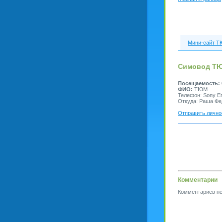
Мини-сайт 
Симовод Т
Посещаемость:
ФИО:
ТЮМ
Телефон: Sony Er
Откуда: Раша Фе
Отправить лично
Комментарии
Комментариев не