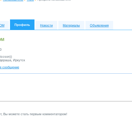
Профиль
ТЮМ
Новости
Материалы
Объявления
ЮМ
0
iccson))
дераша, Иркутск
е сообщение
т, Вы можете стать первым комментатором!