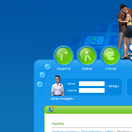
Iwetta
Главная страница
Пользователи
Iwetta
Профиль п