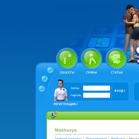
Mashusya
Главная страница
Пользователи
Mashusya
Мини-