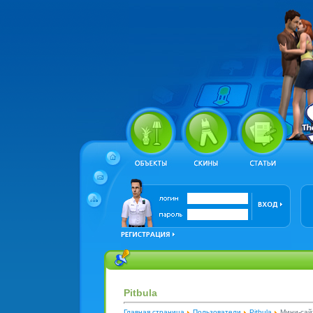
Pitbula
Главная страница
Пользователи
Pitbula
Мини-сай