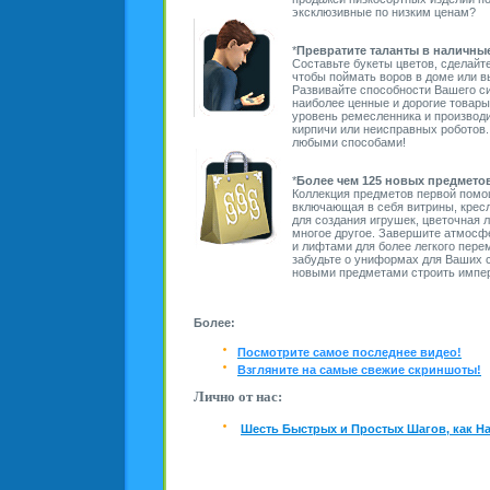
эксклюзивные по низким ценам?
*
Превратите таланты в наличны
Составьте букеты цветов, сделайте
чтобы поймать воров в доме или 
Развивайте способности Вашего си
наиболее ценные и дорогие товары
уровень ремесленника и производ
кирпичи или неисправных роботов
любыми способами!
*
Более чем 125 новых предмето
Коллекция предметов первой помо
включающая в себя витрины, кресл
для создания игрушек, цветочная 
многое другое. Завершите атмосф
и лифтами для более легкого пере
забудьте о униформах для Ваших 
новыми предметами строить импер
Более:
Посмотрите самое последнее видео!
Взгляните на самые свежие скриншоты!
Лично от нас:
Шесть Быстрых и Простых Шагов, как На