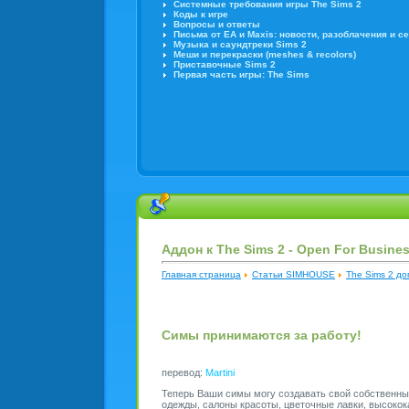
Системные требования игры The Sims 2
Коды к игре
Вопросы и ответы
Письма от EA и Maxis: новости, разоблачения и с
Музыка и саундтреки Sims 2
Меши и перекраски (meshes & recolors)
Приставочные Sims 2
Первая часть игры: The Sims
Аддон к The Sims 2 - Open For Busine
Главная страница
Статьи SIMHOUSE
The Sims 2 д
Симы принимаются за работу!
перевод:
Martini
Теперь Ваши симы могу создавать свой собственный
одежды, салоны красоты, цветочные лавки, высокок