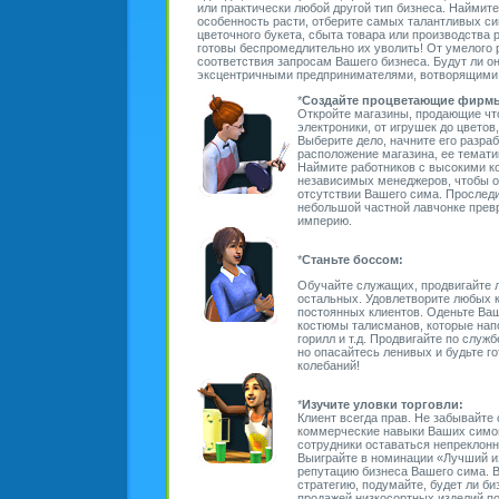
или практически любой другой тип бизнеса. Наймит
особенность расти, отберите самых талантливых си
цветочного букета, сбыта товара или производства 
готовы беспромедлительно их уволить! От умелого 
соответствия запросам Вашего бизнеса. Будут ли 
эксцентричными предпринимателями, вотворящими 
*
Создайте процветающие фирм
Откройте магазины, продающие чт
электроники, от игрушек до цветов,
Выберите дело, начните его разра
расположение магазина, ее темати
Наймите работников с высокими 
независимых менеджеров, чтобы о
отсутствии Вашего сима. Проследи
небольшой частной лавчонке прев
империю.
*
Станьте
боссом
:
Обучайте служащих, продвигайте 
остальных. Удовлетворите любых кл
постоянных клиентов. Оденьте Ва
костюмы талисманов, которые нап
горилл и т.д. Продвигайте по служ
но опасайтесь ленивых и будьте го
колебаний!
*
Изучите уловки торговли:
Клиент всегда прав. Не забывайте 
коммерческие навыки Ваших симов
сотрудники оставаться непреклонн
Выиграйте в номинации «Лучший и
репутацию бизнеса Вашего сима. 
стратегию, подумайте, будет ли б
продажей низкосортных изделий п