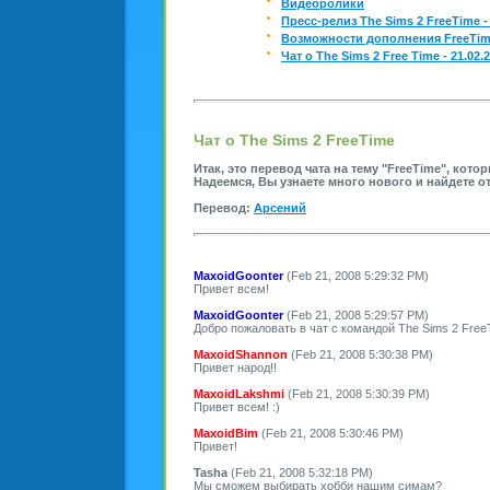
Видеоролики
Пресс-релиз The Sims 2 FreeTime - 
Возможности дополнения FreeTi
Чат о The Sims 2 Free Time - 21.02.
Чат о The Sims 2 FreeTime
Итак, это перевод чата на тему "FreeTime", кото
Надеемся, Вы узнаете много нового и найдете о
Перевод:
Арсений
MaxoidGoonter
(Feb 21, 2008 5:29:32 PM)
Привет всем!
MaxoidGoonter
(Feb 21, 2008 5:29:57 PM)
Добро пожаловать в чат с командой The Sims 2 Free
MaxoidShannon
(Feb 21, 2008 5:30:38 PM)
Привет народ!!
MaxoidLakshmi
(Feb 21, 2008 5:30:39 PM)
Привет всем! :)
MaxoidBim
(Feb 21, 2008 5:30:46 PM)
Привет!
Tasha
(Feb 21, 2008 5:32:18 PM)
Мы сможем выбирать хобби нашим симам?