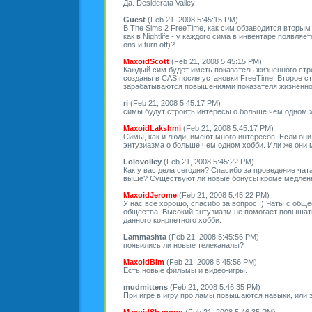
Да. Desiderata Valley!
Guest
(Feb 21, 2008 5:45:15 PM)
В The Sims 2 FreeTime, как сим обзаводится вторы
как в Nightlife - у каждого сима в инвентаре появля
ons и turn off)?
MaxoidScott
(Feb 21, 2008 5:45:15 PM)
Каждый сим будет иметь показатель жизненного стр
созданы в CAS после установки FreeTime. Второе с
зарабатываются повышениями показателя жизненно
ri
(Feb 21, 2008 5:45:17 PM)
симы будут строить интересы о больше чем одном 
MaxoidLakshmi
(Feb 21, 2008 5:45:17 PM)
Симы, как и люди, имеют много интересов. Если они
энтузиазма о больше чем одном хобби. Или же они м
Lolovolley
(Feb 21, 2008 5:45:22 PM)
Как у вас дела сегодня? Спасибо за проведение чат
выше? Существуют ли новые бонусы кроме медленн
MaxoidJerome
(Feb 21, 2008 5:45:22 PM)
У нас всё хорошо, спасибо за вопрос :) Чаты с обще
общества. Высокий энтузиазм не помогает повышат
данного конрпетного хобби.
Lammashta
(Feb 21, 2008 5:45:56 PM)
появились ли новые телеканалы?
MaxoidBim
(Feb 21, 2008 5:45:56 PM)
Есть новые фильмы и видео-игры.
mudmittens
(Feb 21, 2008 5:46:35 PM)
При игре в игру про ламы повышаются навыки, или 
MaxoidShannon
(Feb 21, 2008 5:46:35 PM)