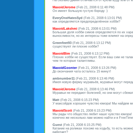
MaxoidJerome
(Feb 21, 2008 6:11:48 PM)
Он имеет большую густую бороду :)
EveryOneHatesSyd
(Feb 21, 2008 6:13:01 PM)
как определяется предопределённое хобби?
MaxoidLakshmi
(Feb 21, 2008 6:13:01 PM)
Большая доля хобби симов определяется по их хара
выносливости, но их интересы тоже влияют на опре
Greenfeet93
(Feb 21, 2008 6:13:12 PM)
существуют ли плохие хобби?
MaxoidBim
(Feb 21, 2008 6:13:12 PM)
Плохих хобби не существует. Если ваш сим не тала
чем те которые талантливы.
MaxoidGoonter
(Feb 21, 2008 6:13:26 PM)
До окончания чата осталось 15 минут!
ambnumber11
(Feb 21, 2008 6:13:46 PM)
Имея новую ферму муравьёв, муравьи могут перед
MaxoidJerome
(Feb 21, 2008 6:13:46 PM)
Муравьи не передают болезней, но они могут сбежат
Matt
(Feb 21, 2008 6:15:23 PM)
У максойдов хорошее чувство юмора! Мы найдем мн
MaxoidScott
(Feb 21, 2008 6:15:23 PM)
Мы рады что общество любит наше чувство юмора! 
конечно же несколько лам можно найти и в FreeTime
Guest
(Feb 21, 2008 6:15:25 PM)
Катание на роликах похоже на ходьбу, то есть можно
работает?