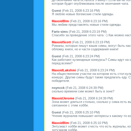
которая будет опубликована после окончания чата.
Guest
(Feb 21, 2008 6:23:16 PM)
Я люблю новые богемские стили одежды.
MaxoidBim
(Feb 21, 2008 6:23:16 PM)
Мы любим представлять новые стили одежды.
Faris-sims
(Feb 21, 2008 6:23:19 PM)
Спасибо за проведение этого чата :-) Как можно на
MaxoidScott
(Feb 21, 2008 6:23:19 PM)
Романы, которые пишут вашм симы, могут быть нас
обложку книги, но и части содержания книги!
Guest
(Feb 21, 2008 6:23:24 PM)
Как работают кулинарные конкурсы? Симы идут на 
перед всеми?
MaxoidLakshmi
(Feb 21, 2008 6:23:24 PM)
На общественном участке на котором есть стол кул
конкурс. Другие симы будут также предлагать еду.
победителя.
nsyncck
(Feb 21, 2008 6:24:39 PM)
сколько времени сим может быть в зоне?
MaxoidJerome
(Feb 21, 2008 6:24:39 PM)
Зона может длиться столько, сколько у сима есть в
связанное с этим хобби.
Guest
(Feb 21, 2008 6:25:10 PM)
Чтение журналов повышает интересы к какому-то к
MaxoidBim
(Feb 21, 2008 6:25:10 PM)
Энтузиаст хобби может счесть что есть журналы, к
энтузиазм хобби.