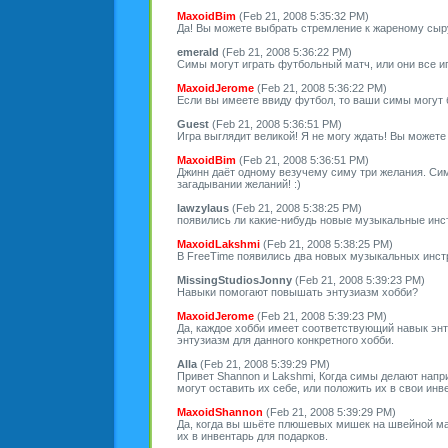
MaxoidBim
(Feb 21, 2008 5:35:32 PM)
Да! Вы можете выбрать стремление к жареному сыр
emerald
(Feb 21, 2008 5:36:22 PM)
Симы могут играть футбольный матч, или они все и
MaxoidJerome
(Feb 21, 2008 5:36:22 PM)
Если вы имеете ввиду футбол, то ваши симы могут б
Guest
(Feb 21, 2008 5:36:51 PM)
Игра выглядит великой! Я не могу ждать! Вы можете
MaxoidBim
(Feb 21, 2008 5:36:51 PM)
Джинн даёт одному везучему симу три желания. Си
загадывании желаний! :)
lawzylaus
(Feb 21, 2008 5:38:25 PM)
появились ли какие-нибудь новые музыкальные инс
MaxoidLakshmi
(Feb 21, 2008 5:38:25 PM)
В FreeTime появились два новых музыкальных инстр
MissingStudiosJonny
(Feb 21, 2008 5:39:23 PM)
Навыки помогают повышать энтузиазм хобби?
MaxoidJerome
(Feb 21, 2008 5:39:23 PM)
Да, каждое хобби имеет соответствующий навык эн
энтузиазм для данного конкретного хобби.
Alla
(Feb 21, 2008 5:39:29 PM)
Привет Shannon и Lakshmi, Когда симы делают напр
могут оставить их себе, или положить их в свои инв
MaxoidShannon
(Feb 21, 2008 5:39:29 PM)
Да, когда вы шьёте плюшевых мишек на швейной маш
их в инвентарь для подарков.