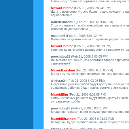
Симы могут быть экспертами в больше чем одном 
MaxoidJerome
(Feb 21, 2008 6:00:41 PM)
Да, это возможно. Но это будет трудно сохранять 
одновременно.
KarterFanatic67
(Feb 21, 2008 6:01:07 PM)
Я хочу сказать спасибо максойдам, вы сделали оче
избранным дополнением. :)
metsfan6
(Feb 21, 2008 6:01:12 PM)
Возможно ли давать имена созданным радиостанци
MaxoidJerome
(Feb 21, 2008 6:01:13 PM)
конечно же вы можете давать имена станциям котор
poochdog25
(Feb 21, 2008 6:03:05 PM)
Вы можете объяснить как работает второе стремле
стремления?
MaxoidLakshmi
(Feb 21, 2008 6:03:05 PM)
Когда сим имеет второе стремление, то у них на па
wildstar24
(Feb 21, 2008 6:03:05 PM)
Секретные участки хобби будут доступны только в 
созданных районах будут иметь доступ в эти новые
MaxoidBim
(Feb 21, 2008 6:03:05 PM)
Симы из разных районов будут иметь доступ к этим
энтузиазмом хобби.
poochdog25
(Feb 21, 2008 6:03:31 PM)
Младенцы зарабатывают навыки при использовании
MaxoidShannon
(Feb 21, 2008 6:03:31 PM)
Младенцы будут зарабатывать навык творчества при
hlstrab07
(Feb 21, 2008 6:04:21 PM)