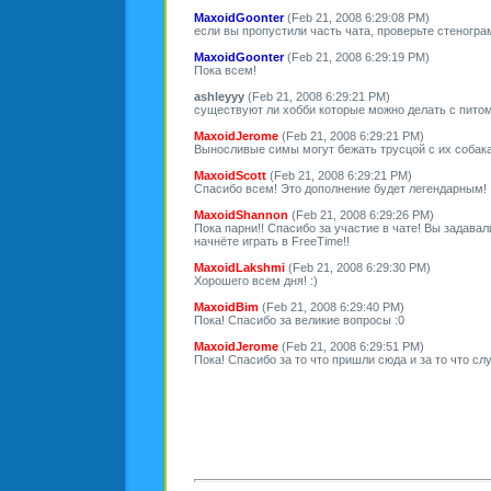
MaxoidGoonter
(Feb 21, 2008 6:29:08 PM)
если вы пропустили часть чата, проверьте стенограм
MaxoidGoonter
(Feb 21, 2008 6:29:19 PM)
Пока всем!
ashleyyy
(Feb 21, 2008 6:29:21 PM)
существуют ли хобби которые можно делать с пито
MaxoidJerome
(Feb 21, 2008 6:29:21 PM)
Выносливые симы могут бежать трусцой с их собака
MaxoidScott
(Feb 21, 2008 6:29:21 PM)
Спасибо всем! Это дополнение будет легендарным!
MaxoidShannon
(Feb 21, 2008 6:29:26 PM)
Пока парни!! Спасибо за участие в чате! Вы задава
начнёте играть в FreeTime!!
MaxoidLakshmi
(Feb 21, 2008 6:29:30 PM)
Хорошего всем дня! :)
MaxoidBim
(Feb 21, 2008 6:29:40 PM)
Пока! Спасибо за великие вопросы :0
MaxoidJerome
(Feb 21, 2008 6:29:51 PM)
Пока! Спасибо за то что пришли сюда и за то что с