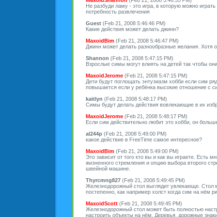
Не разбуди ламу - это игра, в которую можно играть
потребность развлечения
Guest
(Feb 21, 2008 5:46:46 PM)
Какие действия может делать джинн?
MaxoidBim
(Feb 21, 2008 5:46:47 PM)
Джинн может делать разнообразные желания. Хотя он
Shannon
(Feb 21, 2008 5:47:15 PM)
Взрослые симы могут влиять на детей так чтобы он
MaxoidJerome
(Feb 21, 2008 5:47:15 PM)
Дети будут поглощать энтузиазм хобби если сим ря
повышается если у ребёнка высокие отношение с си
kaitlyn
(Feb 21, 2008 5:48:17 PM)
Симы будут делать действия вовлекающие в их избр
MaxoidJerome
(Feb 21, 2008 5:48:17 PM)
Если сим действительно любит это хобби, он больш
al244p
(Feb 21, 2008 5:49:00 PM)
какое действие в FreeTime самое интересное?
MaxoidBim
(Feb 21, 2008 5:49:00 PM)
Это зависит от того кто вы и как вы играете. Есть
жизненного стремления и опцию выбора второго ст
швейной машине.
Thyrcmng827
(Feb 21, 2008 5:49:45 PM)
Железнодорожный стол выглядит увлекающе. Стол м
постепенно, как например холст когда сим на нём р
MaxoidScott
(Feb 21, 2008 5:49:45 PM)
Железнодорожный стол может быть полностью настр
настроить объекты на нём. Деревья, дорожные знаки