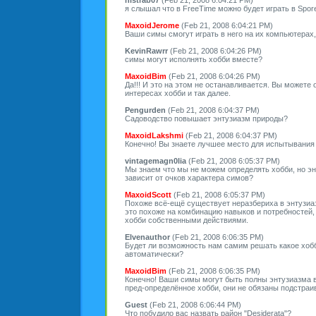
я слышал что в FreeTime можно будет играть в Spor
MaxoidJerome
(Feb 21, 2008 6:04:21 PM)
Ваши симы смогут играть в него на их компьютерах,
KevinRawrr
(Feb 21, 2008 6:04:26 PM)
симы могут исполнять хобби вместе?
MaxoidBim
(Feb 21, 2008 6:04:26 PM)
Да!!! И это на этом не останавливается. Вы можете 
интересах хобби и так далее.
Pengurden
(Feb 21, 2008 6:04:37 PM)
Садоводство повышает энтузиазм природы?
MaxoidLakshmi
(Feb 21, 2008 6:04:37 PM)
Конечно! Вы знаете лучшее место для испытывания 
vintagemagn0lia
(Feb 21, 2008 6:05:37 PM)
Мы знаем что мы не можем определять хобби, но э
зависит от очков характера симов?
MaxoidScott
(Feb 21, 2008 6:05:37 PM)
Похоже всё-ещё существует неразбериха в энтузиаз
это похоже на комбинацию навыков и потребностей,
хобби собственными действиями.
Elvenauthor
(Feb 21, 2008 6:06:35 PM)
Будет ли возможность нам самим решать какое хоб
автоматически?
MaxoidBim
(Feb 21, 2008 6:06:35 PM)
Конечно! Ваши симы могут быть полны энтузиазма в
пред-определённое хобби, они не обязаны подстраив
Guest
(Feb 21, 2008 6:06:44 PM)
Что побудило вас назвать район "Desiderata"?