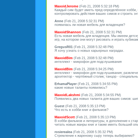
MaxoidJerome
(Feb 21, 2008 5:32:18 PM)
Каждый сим будет иметь пред-определённое хобби, 
контролировать действия ваших симов и строить эн
Anne
(Feb 21, 2008 5:32:31 PM)
появилась ли новая мебель для младенцев?
MaxoidShannon
(Feb 21, 2008 5:32:31 PM)
Есть новая мебель для младенцев. Мы имеем детску
игр, на котором они могут рисовать и играть кубикам
GregusR01
(Feb 21, 2008 5:32:48 PM)
Я хочу узнать о новых карьерных наградах.
MaxoidBim
(Feb 21, 2008 5:32:48 PM)
интеллект - микрофон для подслушивания
MaxoidBim
(Feb 21, 2008 5:34:25 PM)
интеллект - микрофон для подслушивания; развлечен
архитектор - чертёжный столик; танцор - специальн
ErhamaPlayer
(Feb 21, 2008 5:34:55 PM)
какие новые таланты появились?
MaxoidLakshmi
(Feb 21, 2008 5:34:55 PM)
Появились два новых таланта для ваших симов: шит
Guest
(Feb 21, 2008 5:35:13 PM)
Что есть в хобби книг и фильмов?
MaxoidScott
(Feb 21, 2008 5:35:13 PM)
В хобби фильмов и литературы, в дополнение к ст
читать новые жанры книг и также иметь больший оп
rosierealea
(Feb 21, 2008 5:35:32 PM)
Стремление к жареному сыру теперь выбираемо?