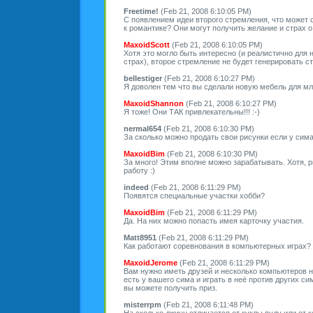
Freetime!
(Feb 21, 2008 6:10:05 PM)
С появлением идеи второго стремления, что может с
к романтике? Они могут получить желание и страх 
MaxoidScott
(Feb 21, 2008 6:10:05 PM)
Хотя это могло быть интересно (и реалистично для 
страх), второе стремление не будет генерировать с
bellestiger
(Feb 21, 2008 6:10:27 PM)
Я доволен тем что вы сделали новую мебель для мла
MaxoidShannon
(Feb 21, 2008 6:10:27 PM)
Я тоже! Они ТАК привлекательны!!! :-)
nermal654
(Feb 21, 2008 6:10:30 PM)
За сколько можно продать свои рисунки если у сим
MaxoidBim
(Feb 21, 2008 6:10:30 PM)
За много! Этим вполне можно зарабатывать. Хотя, 
работу :)
indeed
(Feb 21, 2008 6:11:29 PM)
Появятся специальные участки хобби?
MaxoidBim
(Feb 21, 2008 6:11:29 PM)
Да. На них можно попасть имея карточку участия.
Matt8951
(Feb 21, 2008 6:11:29 PM)
Как работают соревнования в компьютерных играх?
MaxoidJerome
(Feb 21, 2008 6:11:29 PM)
Вам нужно иметь друзей и несколько компьютеров н
есть у вашего сима и играть в неё против других с
вы можете получить приз.
misterrpm
(Feb 21, 2008 6:11:48 PM)
На сколько джинн отличается от куклы вуду или от 