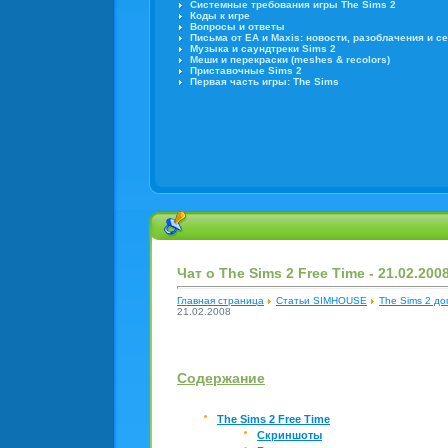
Системные требования игры The Sims 2
Коды к игре
Вопросы и ответы
Письма от EA и Maxis: новости, разоблачения и с
Музыка и саундтреки Sims 2
Меши и перекраски (meshes & recolors)
Приставочные Sims 2
Первая часть игры: The Sims
Чат о The Sims 2 Free Time - 21.02.200
Главная страница
Статьи SIMHOUSE
The Sims 2 д
21.02.2008
Содержание
The Sims 2 Free Time
Скриншоты