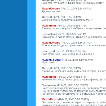
Lakshmi - лучшая!!!!!! Какие вещи мы можем шить?
MaxoidJerome
(Feb 21, 2008 5:54:46 PM)
Да, она лучшая!
Guest
(Feb 21, 2008 5:55:56 PM)
Сколько новых радиостанций появилось?
MaxoidBim
(Feb 21, 2008 5:55:57 PM)
1 новая радиостанция - IndieWave. Но вы можете т
nermal654
(Feb 21, 2008 5:56:24 PM)
Какие новые блюда можно готовить в кулинарном х
MaxoidJerome
(Feb 21, 2008 5:56:24 PM)
Есть новые блюда которые можно открыть повышая э
robert_red
(Feb 21, 2008 5:56:51 PM)
Lakshmi и Drea - мои избранные максойды!
MaxoidGoonter
(Feb 21, 2008 5:56:51 PM)
Мои тоже!
Guest
(Feb 21, 2008 5:56:53 PM)
У района Desiderata Valley есть своя история, как и 
MaxoidBim
(Feb 21, 2008 5:56:53 PM)
Конечно. Мы не хотели огорчать наших фанов. Вы н
Shadowsim
(Feb 21, 2008 5:56:55 PM)
Вместе со всеми дополнениями, как например, Унив
немного занят, у иоих симов может не быть достато
или дополнение интегрируется с остальными дейст
MaxoidScott
(Feb 21, 2008 5:56:55 PM)
Это зависит от того как вы играете в игру, но я счё
другими дополнениями так как оно добавляет геймп