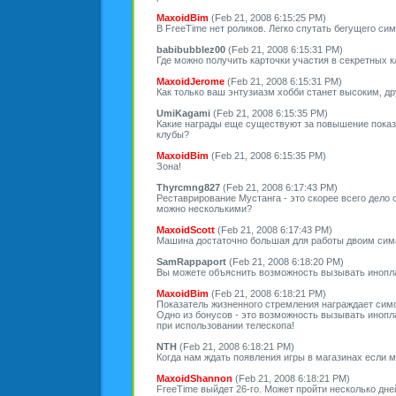
MaxoidBim
(Feb 21, 2008 6:15:25 PM)
В FreeTime нет роликов. Легко спутать бегущего си
babibubblez00
(Feb 21, 2008 6:15:31 PM)
Где можно получить карточки участия в секретных к
MaxoidJerome
(Feb 21, 2008 6:15:31 PM)
Как только ваш энтузиазм хобби станет высоким, др
UmiKagami
(Feb 21, 2008 6:15:35 PM)
Какие награды еще существуют за повышение показа
клубы?
MaxoidBim
(Feb 21, 2008 6:15:35 PM)
Зона!
Thyrcmng827
(Feb 21, 2008 6:17:43 PM)
Реставрирование Мустанга - это скорее всего дело
можно несколькими?
MaxoidScott
(Feb 21, 2008 6:17:43 PM)
Машина достаточно большая для работы двоим сим
SamRappaport
(Feb 21, 2008 6:18:20 PM)
Вы можете объяснить возможность вызывать инопл
MaxoidBim
(Feb 21, 2008 6:18:21 PM)
Показатель жизненного стремления награждает симо
Одно из бонусов - это возможность вызывать иноп
при использовании телескопа!
NTH
(Feb 21, 2008 6:18:21 PM)
Когда нам ждать появления игры в магазинах если
MaxoidShannon
(Feb 21, 2008 6:18:21 PM)
FreeTime выйдет 26-го. Может пройти несколько дней