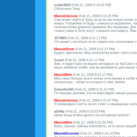
script4833
(Feb 21, 2008 6:19:25 PM)
Объясните Зону
MaxoidJerome
(Feb 21, 2008 6:19:25 PM)
Сим может войти в Зону, если он настолько полон э
вокруг. Потребности будут снижаться медленнее, та
течении более длинного времени без перерыва. Дл
только симы в Зоне могут слышать или видеть. Вам 
JIT3893
(Feb 21, 2008 6:21:17 PM)
Что может случиться если совместить платиновое 
MaxoidScott
(Feb 21, 2008 6:21:17 PM)
Будьте бдительны! Ваш компьютер может просто вз
Guest
(Feb 21, 2008 6:21:17 PM)
Бим, я видел одно из ваших интервью на YouTube и 
ваше любимое хобби, или вы выбираете для ваших 
MaxoidBim
(Feb 21, 2008 6:21:17 PM)
Мои симы больше всего полны энтузиазма в хобби м
литературы... области которые я тоже люблю.
Greenfeet93
(Feb 21, 2008 6:21:47 PM)
По вашему мнению, кто из максойдов самый кульн
MaxoidJerome
(Feb 21, 2008 6:21:47 PM)
Я номинирую Скотта за его ответ о овмещении плат
al244p
(Feb 21, 2008 6:22:03 PM)
какие вещи можно делать на гончарном колесе?
MaxoidBim
(Feb 21, 2008 6:22:03 PM)
Вазы, горшки, чайные комплекты, есть много вещей
MaxoidGoonter
(Feb 21, 2008 6:23:14 PM)
До окончания чата осталось 5 минут! Если вы не по