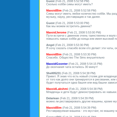
Guest
(Feb 21, 2008 5:52:58 PM)
Сколько хобби симы могут иметь?
MaxoidBim
(Feb 21, 2008 5:52:58 PM)
Симы могут иметь любое количество хобби. Мы разд
музыку, науку, реставрацию и так далее.
Guest
(Feb 21, 2008 5:53:00 PM)
Как мы можем встретить джинна?
MaxoidJerome
(Feb 21, 2008 5:53:00 PM)
Пути встречи с джинном очень таинственны и мало кт
повысить навык хобби до конца или имея высокий по
Angel
(Feb 21, 2008 5:53:30 PM)
Я хочу сказать спасибо всем кто делает эти чаты, 
MaxoidBim
(Feb 21, 2008 5:53:30 PM)
Спасибо. Общество The Sims внушительно
MaxoidGoonter
(Feb 21, 2008 5:54:15 PM)
До окончания чата осталось 30 минут!
Shell05231
(Feb 21, 2008 5:54:38 PM)
Привет. Я знаю что есть новый столик для младенце
от того как долго они тренируются в рисовании, или
будет получаться одна башня или вид башни зависит
MaxoidLakshmi
(Feb 21, 2008 5:54:38 PM)
Младенцы и дети будут демонстрировать их навыки.
Delariean
(Feb 21, 2008 5:54:39 PM)
можно ли реставрировать другие машины, кроме му
MaxoidBim
(Feb 21, 2008 5:54:39 PM)
Реставрируемая машина - это мустанг, но машину 
GregusR01
(Feb 21, 2008 5:54:45 PM)