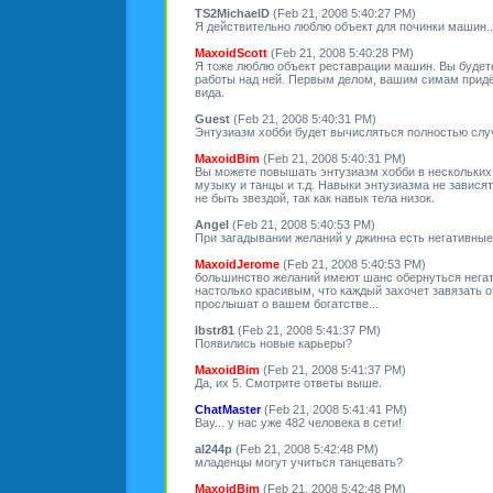
TS2MichaelD
(Feb 21, 2008 5:40:27 PM)
Я действительно люблю объект для починки машин...
MaxoidScott
(Feb 21, 2008 5:40:28 PM)
Я тоже люблю объект реставрации машин. Вы будет
работы над ней. Первым делом, вашим симам придё
вида.
Guest
(Feb 21, 2008 5:40:31 PM)
Энтузиазм хобби будет вычисляться полностью случ
MaxoidBim
(Feb 21, 2008 5:40:31 PM)
Вы можете повышать энтузиазм хобби в нескольких о
музыку и танцы и т.д. Навыки энтузиазма не зависят
не быть звездой, так как навык тела низок.
Angel
(Feb 21, 2008 5:40:53 PM)
При загадывании желаний у джинна есть негативны
MaxoidJerome
(Feb 21, 2008 5:40:53 PM)
большинство желаний имеют шанс обернуться негати
настолько красивым, что каждый захочет завязать о
прослышат о вашем богатстве...
lbstr81
(Feb 21, 2008 5:41:37 PM)
Появились новые карьеры?
MaxoidBim
(Feb 21, 2008 5:41:37 PM)
Да, их 5. Смотрите ответы выше.
ChatMaster
(Feb 21, 2008 5:41:41 PM)
Вау... у нас уже 482 человека в сети!
al244p
(Feb 21, 2008 5:42:48 PM)
младенцы могут учиться танцевать?
MaxoidBim
(Feb 21, 2008 5:42:48 PM)