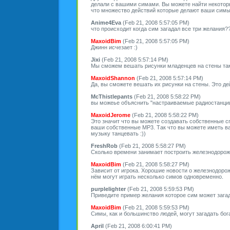
делали с вашими симами. Вы можете найти некотор
что множество действий которые делают ваши симы
Anime4Eva
(Feb 21, 2008 5:57:05 PM)
что происходит когда сим загадал все три желания?
MaxoidBim
(Feb 21, 2008 5:57:05 PM)
Джинн исчезает :)
Jixi
(Feb 21, 2008 5:57:14 PM)
Мы сможем вешать рисунки младенцев на стены так
MaxoidShannon
(Feb 21, 2008 5:57:14 PM)
Да, вы сможете вешать их рисунки на стены. Это д
McThistlepants
(Feb 21, 2008 5:58:22 PM)
вы можеье объяснить "настраиваемые радиостанци
MaxoidJerome
(Feb 21, 2008 5:58:22 PM)
Это значит что вы можете создавать собственные с
ваши собственные MP3. Так что вы можете иметь в
музыку танцевать :))
FreshRob
(Feb 21, 2008 5:58:27 PM)
Сколько времени занимает построить железнодоро
MaxoidBim
(Feb 21, 2008 5:58:27 PM)
Зависит от игрока. Хорошие новости о железнодорож
нём могут играть несколько симов одновременно.
purplelighter
(Feb 21, 2008 5:59:53 PM)
Приведите пример желания которое сим может загад
MaxoidBim
(Feb 21, 2008 5:59:53 PM)
Симы, как и большинство людей, могут загадать бог
April
(Feb 21, 2008 6:00:41 PM)