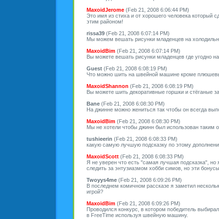
MaxoidJerome
(Feb 21, 2008 6:06:44 PM)
Это имя из стиха и от хорошего человека который с
этим районом!
rissa39
(Feb 21, 2008 6:07:14 PM)
Мы можем вешать рисунки младенцев на холодильни
MaxoidBim
(Feb 21, 2008 6:07:14 PM)
Вы можете вешать рисунки младенцев где угодно на 
Guest
(Feb 21, 2008 6:08:19 PM)
Что можно шить на швейной машине кроме плюшев
MaxoidShannon
(Feb 21, 2008 6:08:19 PM)
Вы можете шить декоративные горшки и стёганые за
Bane
(Feb 21, 2008 6:08:30 PM)
На джинне можно жениться так чтобы он всегда вы
MaxoidBim
(Feb 21, 2008 6:08:30 PM)
Мы не хотели чтобы джинн был использован таким об
tushieerin
(Feb 21, 2008 6:08:33 PM)
какую самую лучшую подсказку по этому дополнени
MaxoidScott
(Feb 21, 2008 6:08:33 PM)
Я не уверен что есть "самая лучшая подсказка", но
следить за энтузиазмом хобби симов, но эти бонус
Twoyys4me
(Feb 21, 2008 6:09:26 PM)
В последнем комичном рассказе я заметил нескольк
игрой?
MaxoidBim
(Feb 21, 2008 6:09:26 PM)
Проводился конкурс, в котором победитель выбирал
в FreeTime используя швейную машину.