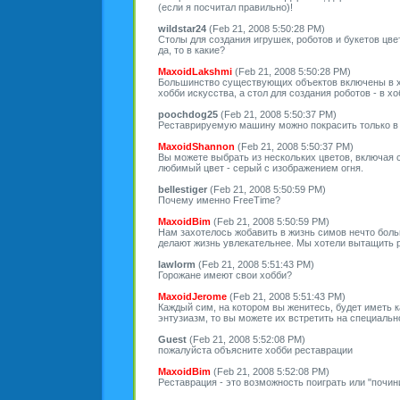
(если я посчитал правильно)!
wildstar24
(Feb 21, 2008 5:50:28 PM)
Столы для создания игрушек, роботов и букетов цве
да, то в какие?
MaxoidLakshmi
(Feb 21, 2008 5:50:28 PM)
Большинство существующих объектов включены в хо
хобби искусства, а стол для создания роботов - в х
poochdog25
(Feb 21, 2008 5:50:37 PM)
Реставрируемую машину можно покрасить только в ж
MaxoidShannon
(Feb 21, 2008 5:50:37 PM)
Вы можете выбрать из нескольких цветов, включая 
любимый цвет - серый с изображением огня.
bellestiger
(Feb 21, 2008 5:50:59 PM)
Почему именно FreeTime?
MaxoidBim
(Feb 21, 2008 5:50:59 PM)
Нам захотелось жобавить в жизнь симов нечто боль
делают жизнь увлекательнее. Мы хотели вытащить р
lawlorm
(Feb 21, 2008 5:51:43 PM)
Горожане имеют свои хобби?
MaxoidJerome
(Feb 21, 2008 5:51:43 PM)
Каждый сим, на котором вы женитесь, будет иметь к
энтузиазм, то вы можете их встретить на специальн
Guest
(Feb 21, 2008 5:52:08 PM)
пожалуйста объясните хобби реставрации
MaxoidBim
(Feb 21, 2008 5:52:08 PM)
Реставрация - это возможность поиграть или "почин