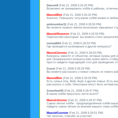
Danom8
(Feb 21, 2008 6:26:20 PM)
Возможно ли тренировать хобби в районах, отличных 
MaxoidBim
(Feb 21, 2008 6:26:20 PM)
Конечно. Повышать энтузиазм хобби можно в любом
ambnumber11
(Feb 21, 2008 6:26:59 PM)
Вы можете назвать имена нескольких карьерных ст
MaxoidShannon
(Feb 21, 2008 6:26:59 PM)
Перечисляю некоторые: вы можете стать мешателем
nermal654
(Feb 21, 2008 6:28:03 PM)
Где проводятся кулинарные и другие конкурсы?
MaxoidJerome
(Feb 21, 2008 6:28:03 PM)
Конкурсы зависят от объектов, которые нужны для 
для танцевального конкурса вам нужно иметь стойку
просто найдите подходящий стол для проведения это
Guest
(Feb 21, 2008 6:28:29 PM)
Вы можете рассказать о новых семьях из нового райо
MaxoidBim
(Feb 21, 2008 6:28:29 PM)
Есть семьи Una, Mole, Aspir и другие семьи. Есть м
рассказать о себе. Некоторые могут быть интересны
Greenfeet93
(Feb 21, 2008 6:28:47 PM)
В каком хобби преуспеть легче всего?
MaxoidJerome
(Feb 21, 2008 6:28:47 PM)
Самое лёгкое хобби - предопределённое хобби ваше
найдите самое лёгкое по мнению вашего сима хобби
MaxoidGoonter
(Feb 21, 2008 6:28:51 PM)
Чат окончен, спасибо за участие!