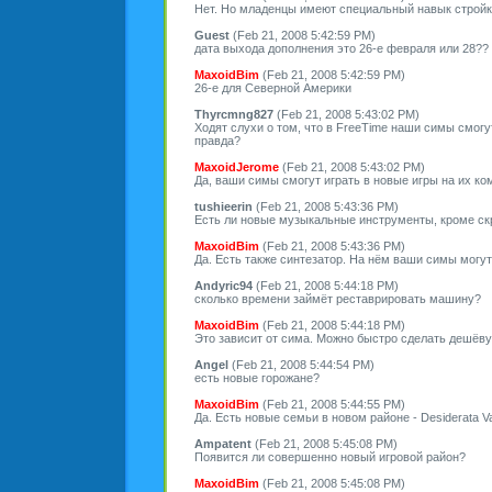
Нет. Но младенцы имеют специальный навык стройки о
Guest
(Feb 21, 2008 5:42:59 PM)
дата выхода дополнения это 26-е февраля или 28??
MaxoidBim
(Feb 21, 2008 5:42:59 PM)
26-е для Северной Америки
Thyrcmng827
(Feb 21, 2008 5:43:02 PM)
Ходят слухи о том, что в FreeTime наши симы смогут
правда?
MaxoidJerome
(Feb 21, 2008 5:43:02 PM)
Да, ваши симы смогут играть в новые игры на их ко
tushieerin
(Feb 21, 2008 5:43:36 PM)
Есть ли новые музыкальные инструменты, кроме ск
MaxoidBim
(Feb 21, 2008 5:43:36 PM)
Да. Есть также синтезатор. На нём ваши симы могут
Andyric94
(Feb 21, 2008 5:44:18 PM)
сколько времени займёт реставрировать машину?
MaxoidBim
(Feb 21, 2008 5:44:18 PM)
Это зависит от сима. Можно быстро сделать дешёву
Angel
(Feb 21, 2008 5:44:54 PM)
есть новые горожане?
MaxoidBim
(Feb 21, 2008 5:44:55 PM)
Да. Есть новые семьи в новом районе - Desiderata Va
Ampatent
(Feb 21, 2008 5:45:08 PM)
Появится ли совершенно новый игровой район?
MaxoidBim
(Feb 21, 2008 5:45:08 PM)