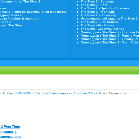
бования игры The Sims 2
The Sims 2 - Seasons
The Sims 2 - Pets
веты
The Sims 2 - Open For Business
и Maxis: новости, разоблачения и секреты
The Sims 2 - Night Life
дтреки Sims 2
The Sims 2 - University
ски (meshes & recolors)
Неофициальный аддон к The Sims 2 
 Sims 2
The Sims 2 - Life Stories
игры: The Sims
The Sims - Pet Stories
The Sims - Castaway Stories
Мини-аддон к The Sims 2 - Glamour Lif
Мини-аддон к The Sims 2 - Family Fun
Мини-аддон к The Sims 2 - Holiday Pa
Мини-аддон к The Sims 2 - Teen Style 
Статьи SIMHOUSE
The Sims 2 дополнения
The Sims 2 Free Time
Скриншоты
 2 Free Time
криншоты
идеоролики