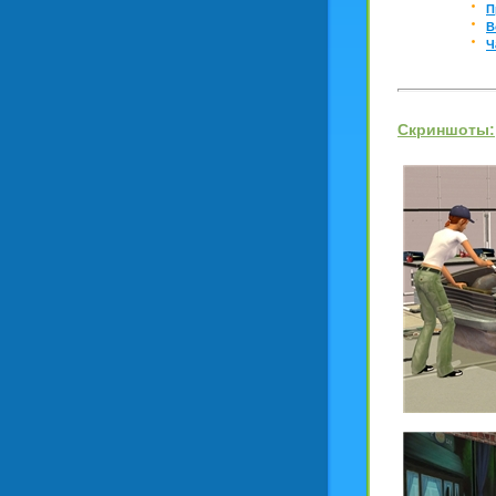
П
В
Ч
Скриншоты: