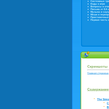
Системные тре
Коды к игре
Вопросы и от
Письма от EA 
Музыка и саун
Меши и перекра
Приставочные
Первая часть 
Скриншоты
Главная страница
Содержание
The Sims
С
В