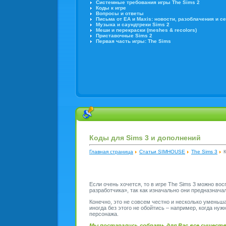
Системные требования игры The Sims 2
Коды к игре
Вопросы и ответы
Письма от EA и Maxis: новости, разоблачения и с
Музыка и саундтреки Sims 2
Меши и перекраски (meshes & recolors)
Приставочные Sims 2
Первая часть игры: The Sims
Коды для Sims 3 и дополнений
Главная страница
Статьи SIMHOUSE
The Sims 3
Если очень хочется, то в игре The Sims 3 можно во
разработчика», так как изначально они предназнача
Конечно, это не совсем честно и несколько уменьш
иногда без этого не обойтись – например, когда ну
персонажа.
Мы постарались собрать для Вас все существ