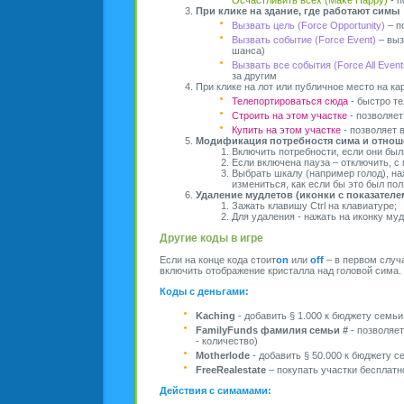
Осчастливить всех (Make Happy)
- п
При клике на здание, где работают симы
Вызвать цель (Force Opportunity)
– п
Вызвать событие (Force Event)
– выз
шанса)
Вызвать все события (Force All Event
за другим
При клике на лот или публичное место на ка
Телепортироваться сюда
- быстро те
Строить на этом участке
- позволяет
Купить на этом участке
- позволяет 
Модификация потребностя сима и отнош
Включить потребности, если они бы
Если включена пауза – отключить, с 
Выбрать шкалу (например голод), н
измениться, как если бы это был пол
Удаление мудлетов (иконки с показателе
Зажать клавишу Ctrl на клавиатуре;
Для удаления - нажать на иконку муд
Другие коды в игре
Если на конце кода стоит
on
или
off
– в первом случа
включить отображение кристалла над головой сима. Е
Коды с деньгами:
Kaching
- добавить § 1.000 к бюджету семьи
FamilyFunds фамилия семьи #
- позволяет
- количество)
Motherlode
- добавить § 50.000 к бюджету с
FreeRealestate
– покупать участки бесплатн
Действия с симамами: