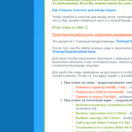
3 и дополнений. Если Вы знаете какой-то чи
Как открыть консоль для ввода кодов:
Чтобы перейти в консоль для ввода читов, необходи
чего у Вас должно появиться окно со строкой ввода,
Итак, коды в симс 3:
Перед вводом любого кода, необходимо активироват
Это делается с помощью ввода команды:
TestingCh
После того, как Вы ввели нужные коды и закончили 
TestingCheatsEnabled false
.
Для того чтобы выполнять действия с помощью к
различные объекты (сим, почтовый ящик, здание р
соответствующими опциями.
Для удобства, коды приведены на русском и в скобо
соответственно. Чтобы те, кто вдруг играет с англий
При клике на сима – редактирование сим
Изменить характер (Modify Traits)
- п
Повзрослеть (Add to Household)
- пе
Принять в семью (Set Age)
- добавить
При клике на почтовый ящик – социальн
Включить/отключить потребности (Mak
потребностей.
Вызвать персонажа (Force Visitor)
- в
Выбрать карьеру (Set Career)
- выбр
Найти друзей (Make Friends For Me)
-
Познакомиться со всеми (Make Me K