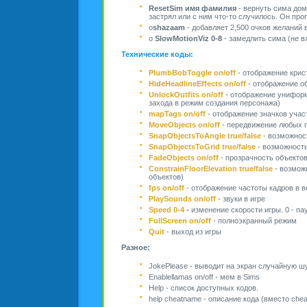
ResetSim имя фамилия
- вернуть сима дом
застрял или с ним что-то случилось. Он про
o
shazaam
- добавляет 2,500 очков желаний
o
SlowMotionViz 0-8
- замедлить сима (не в
Технические коды:
PlumbBobToggle on/off
- отображение крис
HideHeadlineEffects on/off
- отображение о
UnlockOutfits on/off
- отображение униформ
захода в режим создания персонажа)
mapTags on/off
- отображение значков участ
MoveObjects on/off
- передвижение любых п
SnapObjectsToAngle true/false
- возможнос
SnapObjectsToGrid true/false
- возможность
FadeObjects on/off
- прозрачность объектов
СonstrainFloorElevation true/false
- возмож
объектов)
fps on/off
- отображение частоты кадров в 
PlaySounds on/off
- звуки в игре
Speed 0-4
-
изменение скорости игры. 0 - пау
FullScreen on/off
- полноэкранный режим
Quit
- выход из игры
Разное:
JokePlease - выводит на экран случайную ш
Enablellamas on/off - мем в Sims
Help - список доступных кодов.
help cheatname - описание кода (вместо che