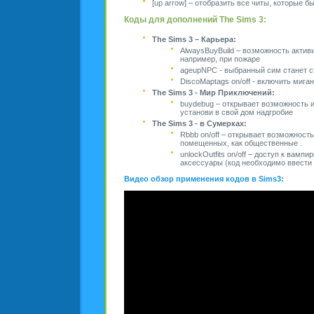
[up arrow] – отобразить все читы, которые 
Коды для дополнений The Sims 3:
The Sims 3 – Карьера:
AlwaysBuyBuild – возможность актив
например, при пожаре
ageupNPC - выбранный сим станет с
DiscoMaptags on/off - включить миган
The Sims 3 - Мир Приключений:
buydebug – открывает возможность и
установи в свой дом надгробие
The Sims 3 - в Сумерках:
Rbbb on/off – открывает возможност
помещенных, как общественные .
unlockOutfits on/off – доступ к вам
аксессуары (код необходимо ввести
Видео обзор применения кодов в Sims3: